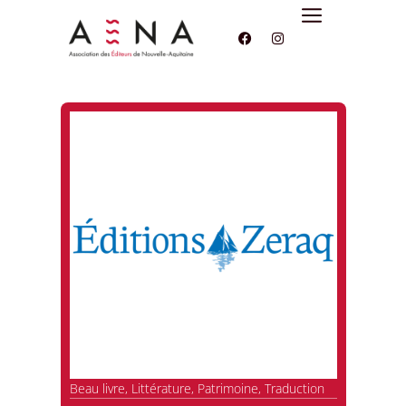
Beau livre
,
Littérature
,
Patrimoine
,
Traduction