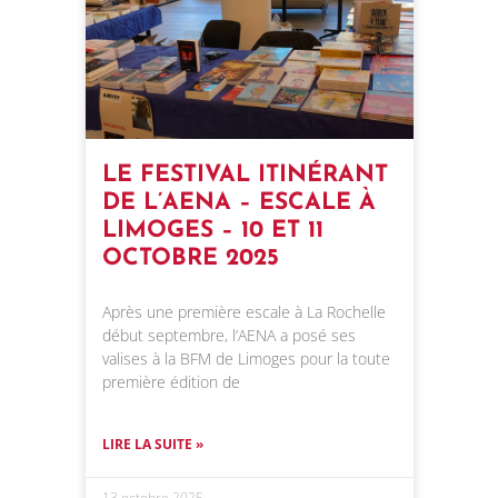
LE FESTIVAL ITINÉRANT
DE L’AENA – ESCALE À
LIMOGES – 10 ET 11
OCTOBRE 2025
Après une première escale à La Rochelle
début septembre, l’AENA a posé ses
valises à la BFM de Limoges pour la toute
première édition de
LIRE LA SUITE »
13 octobre 2025