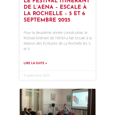
LE FESTIVAL ITINÉRANT
DE L’AENA – ESCALE À
LA ROCHELLE – 5 ET 6
SEPTEMBRE 2025
Pour la deuxième année consécutive, le
festival itinérant de l’AENA a fait escale à la
Maison des Écritures de La Rochelle les 5
et 6
LIRE LA SUITE »
9 septembre 2025