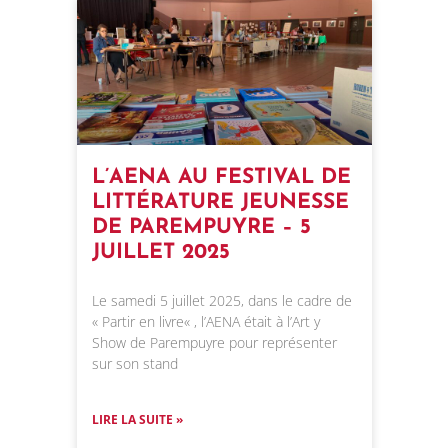
L’AENA AU FESTIVAL DE
LITTÉRATURE JEUNESSE
DE PAREMPUYRE – 5
JUILLET 2025
Le samedi 5 juillet 2025, dans le cadre de
« Partir en livre« , l’AENA était à l’Art y
Show de Parempuyre pour représenter
sur son stand
LIRE LA SUITE »