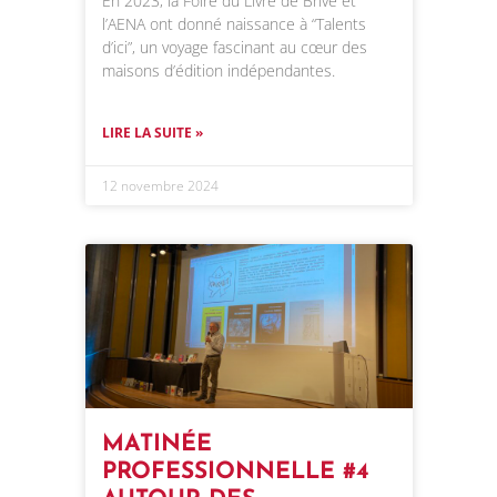
En 2023, la Foire du Livre de Brive et
l’AENA ont donné naissance à “Talents
d’ici”, un voyage fascinant au cœur des
maisons d’édition indépendantes.
LIRE LA SUITE »
12 novembre 2024
MATINÉE
PROFESSIONNELLE #4