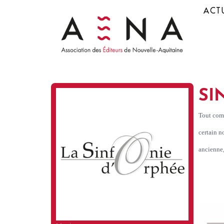
ACTU
SI
Tout comm
certain n
ancienne,