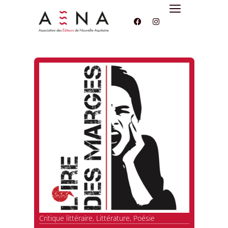
Critique littéraire
,
Littérature
,
Poésie