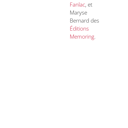
Fanlac
, et
Maryse
Bernard des
Éditions
Memoring
.
Des vrais
moments
d’échanges
entre les
éditeurs et
les
bibliothécaires,
et une
plongée au
cœur de la