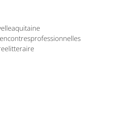
elleaquitaine
rencontresprofessionnelles
elitteraire