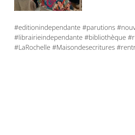
#editionindependante #parutions #nouv
#librairieindependante #bibliothèque #
#LaRochelle #Maisondesecritures #rentre