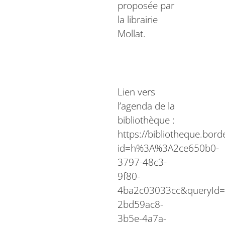
proposée par
la librairie
Mollat.
Lien vers
l’agenda de la
bibliothèque :
https://bibliotheque.bord
id=h%3A%3A2ce650b0-
3797-48c3-
9f80-
4ba2c03033cc&queryId=
2bd59ac8-
3b5e-4a7a-