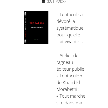
02/10/2023
« Tentacule a
dévoré la
systématique
pour qu’elle
soit vivante. »
L’Atelier de
l’agneau
éditeur publie
« Tentacule »
de Khalid El
Morabethi :
« Tout marche
vite dans ma