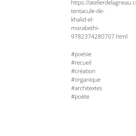
https://atelierdelagneau.
tentacule-de-
khalid-el-
morabethi-
9782374280707.html
#poésie
#recueil
#création
#organique
#architextes
#poète