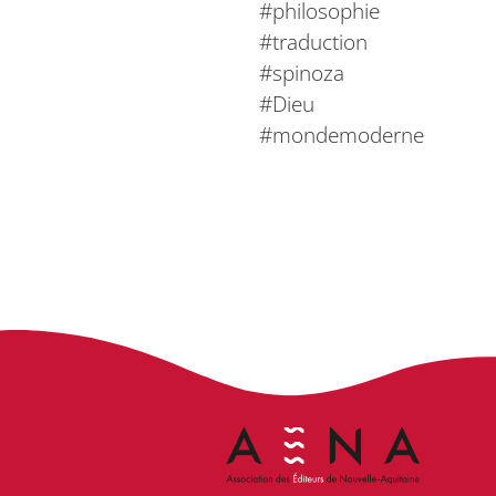
#philosophie
#traduction
#spinoza
#Dieu
#mondemoderne