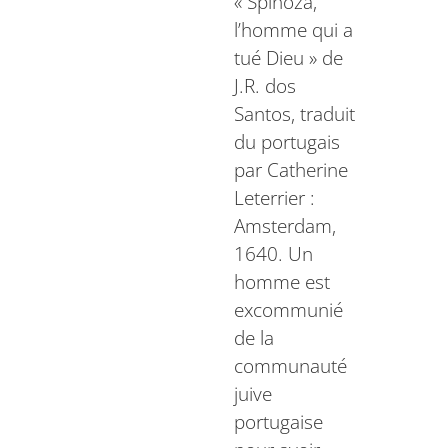
« Spinoza,
l’homme qui a
tué Dieu » de
J.R. dos
Santos, traduit
du portugais
par Catherine
Leterrier :
Amsterdam,
1640. Un
homme est
excommunié
de la
communauté
juive
portugaise