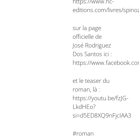
https://www.hc-
editions.com/livres/spino
sur la page
officielle de
José Rodriguez
Dos Santos ici :
https://www.facebook.c
et le teaser du
roman, là :
https://youtu.be/fzJG-
LkdHEo?
si=d5ED8XQ9nFjcIAA3
#roman