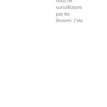
nous ne
sursollicitons
pas les
libraires. Cela
n’empêche pas
certains, aux
quatre coins
de la France,
de nous
passer
commande
directement,
signe d’un
intérêt sincère
pour notre
travail éditorial.