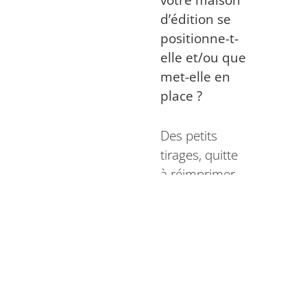
votre maison
d’édition se
positionne-t-
elle et/ou que
met-elle en
place ?
Des petits
tirages, quitte
à réimprimer
pour éviter le
gaspillage de
papier et un
surstockage,
une attention
toute