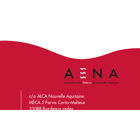
c/o ALCA Nouvelle Aquitaine
MÉCA 5 Parvis Corto-Maltese
33088 Bordeaux cedex
contact@asso-aena.fr