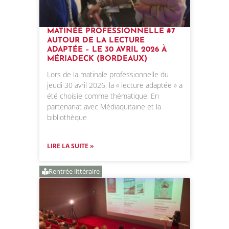
MATINÉE PROFESSIONNELLE #7
AUTOUR DE LA LECTURE
ADAPTÉE – LE 30 AVRIL 2026 À
MÉRIADECK (BORDEAUX)
Lors de la matinale professionnelle du
jeudi 30 avril 2026, la « lecture adaptée » a
été choisie comme thématique. En
partenariat avec Médiaquitaine et la
bibliothèque
LIRE LA SUITE »
Rentrée littéraire