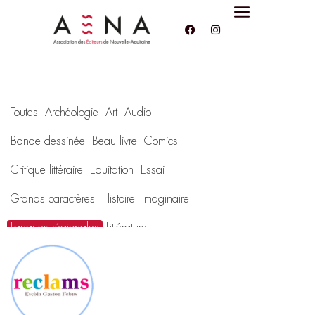
Toutes
Archéologie
Art
Audio
Bande dessinée
Beau livre
Comics
Critique littéraire
Equitation
Essai
Grands caractères
Histoire
Imaginaire
Langues régionales
Littérature
Littérature jeunesse
Manga
Musique
Non-fiction
Patrimoine
Poésie
Polar
Récit de voyage
Revue
Roman historique